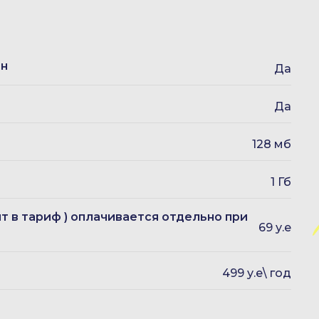
он
Да
Да
128 мб
1 Гб
ит в тариф ) оплачивается отдельно при
69 у.е
499 у.е\ год